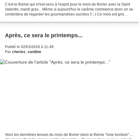
C'est le thème qui m'est venu à l'esprit pour le mois de février avec la Saint
Valentin, mardi gras... Même si aujourd'hui le carême commence donc on se
contentera de regarder les gourmandises sucrées !! ;-) Ce mois est gris
comme le ciel .... et rose...
Après, ce sera le printemps...
Publié le 02/03/2026 à 11:49
Par
cheries_vaniline
Voici les dernières tenues du mois de février dans le thème "rose bonbon"....