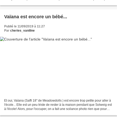
gardienne d'oie) et...
Vaïana est encore un bébé...
Publié le 11/09/2019 à 11:27
Par
cheries_vaniline
Et oui, Vaïana (Saffi 18" de Meadowdolls ) est encore trop petite pour aller à
l'école... Elle est un peu triste de rester à la maison pendant que Solweig est
à l'école! Alors, pour l'occuper, on a fait une scéance photo rien que pour
elle! Tunique: patron...