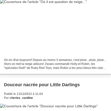
On en rêve toujours!! Depuis au moins 3 semaines, c'est pluie , pluie, pluie...
Alors on met la neige ailleurs! J'avais commandé Holly et Robin, les
"spéciales Noël" de Ruby Red Toys, mais Robin a les yeux bleus très clairs,
un peu déroutants... Alors,...
Douceur nacrée pour Little Darlings
Publié le 13/12/2022 à 11:04
Par
cheries_vaniline