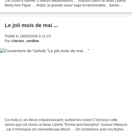
J'ai choisi d'habiller 3 soeurs Meadowdolls.... Toujours dans ce beau Liberty
Betsy Ann Figue .... Ardyn, la grande soeur sage et raisonnable... Sylvia-
Scarlett, au milieu de...
Le joli mois de mai ...
Publié le 18/05/2026 à 11:23
Par
cheries_vaniline
Ce mois-ci, les fleurs s'épanouissent, surtout les roses! C'est pour cette
raison que j'ai choisi ce beau Liberty "Emma and Georgina" couleur Hibiscus
, car il m'évoque ces merveilleuses fleurs .... On commence avec les fashion