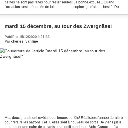
petites ne sont pas faites pour rester seules! La bonne excuse... Quand
l'occasion s'est présentée de lui donner une copine...je n'ai pas hésité! Donc
voici Gigi, la petite chipie......
mardi 15 décembre, au tour des Zwergnäse!
Publié le 15/12/2020 à 21:33
Par
cheries_vaniline
Mes deux grands ont revêtu leurs tenues de fête! Réalisées l'année dernière
pour refaire les patrons J et H, elles sont à nouveau de sortie! Je viens juste
de rajouter une paire de collants et un petit bandeau... Voici Capucine ( la