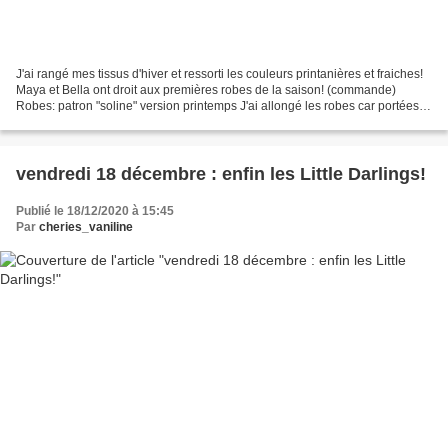
J'ai rangé mes tissus d'hiver et ressorti les couleurs printanières et fraiches!
Maya et Bella ont droit aux premières robes de la saison! (commande)
Robes: patron "soline" version printemps J'ai allongé les robes car portées
sans collants, c'est un peu...
vendredi 18 décembre : enfin les Little Darlings!
Publié le 18/12/2020 à 15:45
Par
cheries_vaniline