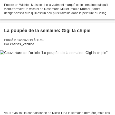
Encore un Wichtel! Mais celui-ci a vraiment marqué cette semaine puisqu'il
vient d'arriver! Un wichtel de Rosemarie Müller ,moule Krümel , "artist
design" c'est à dire qu'il est un peu plus travaillé dans la peinture du visage...
Un concentré de bonne...
La poupée de la semaine: Gigi la chipie
Publié le 14/09/2019 à 11:59
Par
cheries_vaniline
Vous avez fait la connaissance de Nicco-Lina la semaine dernière, mais ces