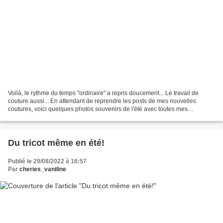
Voilà, le rythme du temps "ordinaire" a repris doucement... Le travail de
couture aussi... En attendant de reprendre les posts de mes nouvelles
coutures, voici quelques photos souvenirs de l'été avec toutes mes
Meadowdolls! Mes sept "grandes" réunies...
Du tricot même en été!
Publié le 29/08/2022 à 16:57
Par
cheries_vaniline