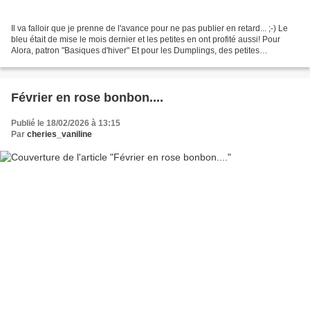
Il va falloir que je prenne de l'avance pour ne pas publier en retard... ;-) Le
bleu était de mise le mois dernier et les petites en ont profité aussi! Pour
Alora, patron "Basiques d'hiver" Et pour les Dumplings, des petites
salopettes faites d'après...
Février en rose bonbon....
Publié le 18/02/2026 à 13:15
Par
cheries_vaniline