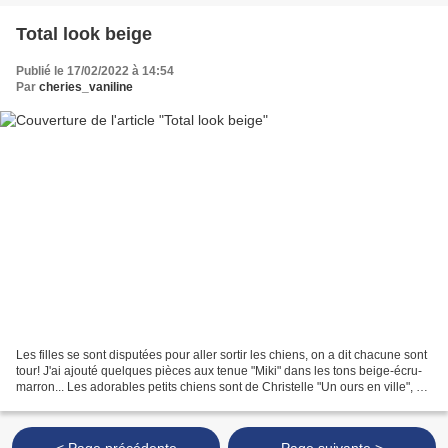
Total look beige
Publié le 17/02/2022 à 14:54
Par
cheries_vaniline
Les filles se sont disputées pour aller sortir les chiens, on a dit chacune sont
tour! J'ai ajouté quelques pièces aux tenue "Miki" dans les tons beige-écru-
marron... Les adorables petits chiens sont de Christelle "Un ours en ville", un
véritable univers...
< Page précédente
Page suivante >