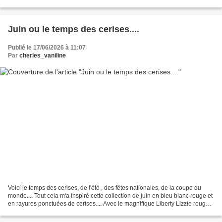
Friends puis les Little...
Juin ou le temps des cerises....
Publié le 17/06/2026 à 11:07
Par
cheries_vaniline
Voici le temps des cerises, de l'été , des fêtes nationales, de la coupe du
monde.... Tout cela m'a inspiré cette collection de juin en bleu blanc rouge et
en rayures ponctuées de cerises.... Avec le magnifique Liberty Lizzie rouge
😍 Ces deux tenues pour...