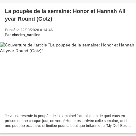
La poupée de la semaine: Honor et Hannah All
year Round (Götz)
Publié le 22/03/2020 à 14:46
Par
cheries_vaniline
Je vous présente la poupée de la semaine! J'aurais bien de quoi vous en
présenter une chaque jour, on verra! Honor est arrivée cette semaine, c'est
une poupée exclusive et limitée pour la boutique britannique "My Doll Best
Friend" J'ai été tirée aus sort...