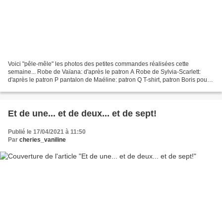
Voici "pêle-mêle" les photos des petites commandes réalisées cette
semaine... Robe de Vaïana: d'après le patron A Robe de Sylvia-Scarlett:
d'après le patron P pantalon de Maéline: patron Q T-shirt, patron Boris pour
wichtel La tenue de Yaël a été faite...
Et de une... et de deux... et de sept!
Publié le 17/04/2021 à 11:50
Par
cheries_vaniline