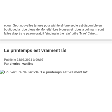
et oui! Sept nouvelles tenues pour wichtels! (une seule est disponible en
boutique, la robe bleue de Monette) Les blouses et robes à col marin sont
faites d'après le patron gratuit "singing in the rain" taille "Maé" (faire
l'emmanchure un peu plus large...
Le printemps est vraiment là!
Publié le 23/03/2021 à 09:07
Par
cheries_vaniline