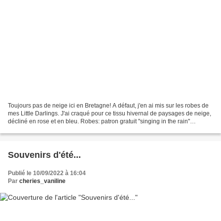
Toujours pas de neige ici en Bretagne! A défaut, j'en ai mis sur les robes de
mes Little Darlings. J'ai craqué pour ce tissu hivernal de paysages de neige,
décliné en rose et en bleu. Robes: patron gratuit "singing in the rain"
manteau: adaptation à partir...
Souvenirs d'été...
Publié le 10/09/2022 à 16:04
Par
cheries_vaniline