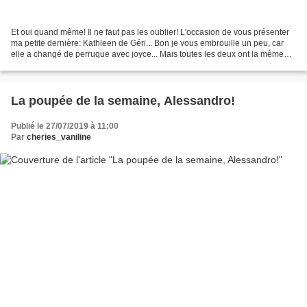
Et oui quand même! Il ne faut pas les oublier! L'occasion de vous présenter
ma petite dernière: Kathleen de Géri... Bon je vous embrouille un peu, car
elle a changé de perruque avec joyce... Mais toutes les deux ont la même
petite robe de Noël... J'ai...
La poupée de la semaine, Alessandro!
Publié le 27/07/2019 à 11:00
Par
cheries_vaniline