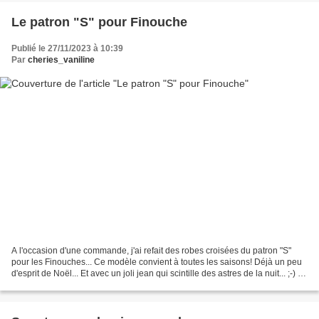
Le patron "S" pour Finouche
Publié le 27/11/2023 à 10:39
Par
cheries_vaniline
A l'occasion d'une commande, j'ai refait des robes croisées du patron "S"
pour les Finouches... Ce modèle convient à toutes les saisons! Déjà un peu
d'esprit de Noël... Et avec un joli jean qui scintille des astres de la nuit... ;-) Et
des détails dans...