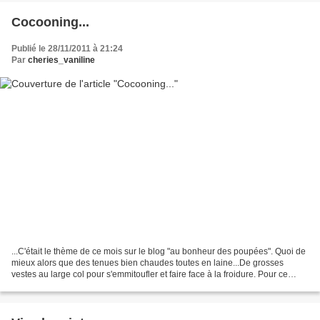
Cocooning...
Publié le 28/11/2011 à 21:24
Par
cheries_vaniline
...C'était le thème de ce mois sur le blog "au bonheur des poupées". Quoi de
mieux alors que des tenues bien chaudes toutes en laine...De grosses
vestes au large col pour s'emmitoufler et faire face à la froidure. Pour ce
faire, j'ai choisi un modèle...