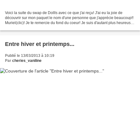
Voici la suite du swap de Dollls avec ce que j'ai reçu! J'ai eu la joie de
découvrir sur mon paquet le nom d'une personne que j'apprécie beaucoup!!
Muriel(clic)! Je te remercie du fond du coeur! Je suis d'autant plus heureuse
de cette merveilleuse surprise:...
Entre hiver et printemps...
Publié le 13/03/2013 à 10:19
Par
cheries_vaniline