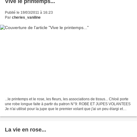
Vive le printemps...
Publié le 19/03/2011 à 16:23
Par
cheries_vaniline
...le printemps et le rose, les fleurs, les associations de tissus... Chloé porte
une robe longue faite à partir du patron N°9: ROBE ET JUPES VOLANTEES
Je n'ai utilisé pour la jupe que le premier volant que j'ai un peu élargi et
surtout rallongé. Pour...
La vie en rose...