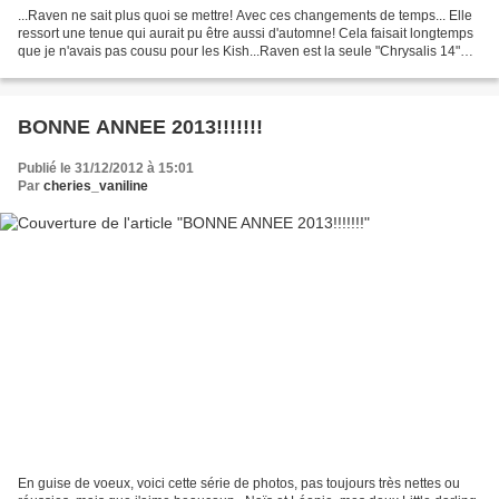
...Raven ne sait plus quoi se mettre! Avec ces changements de temps... Elle
ressort une tenue qui aurait pu être aussi d'automne! Cela faisait longtemps
que je n'avais pas cousu pour les Kish...Raven est la seule "Chrysalis 14"
qui me reste... Mais ici,...
BONNE ANNEE 2013!!!!!!!
Publié le 31/12/2012 à 15:01
Par
cheries_vaniline
En guise de voeux, voici cette série de photos, pas toujours très nettes ou