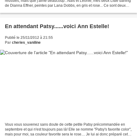
réussies, mais que j'aime beaucoup...Naïs et Léonie, mes deux Little darling
de Dianna Effner, peintes par Lana Dobbs, en gris et rose... Ce sont deux
autres tenues réalisées...
En attendant Patsy......voici Ann Estelle!
Publié le 25/11/2012 à 21:55
Par
cheries_vaniline
Vous vous souvenez sans doute de cette petite Patsy précommandée en
septembre et qui n'est toujours pas là! Elle se nomme "Patsy's favorite color",
mais pour moi, sa couleur favorite sera le rose.... Je lui ai donc préparé cette