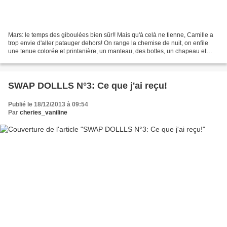
Mars: le temps des giboulées bien sûr!! Mais qu'à celà ne tienne, Camille a
trop envie d'aller patauger dehors! On range la chemise de nuit, on enfile
une tenue colorée et printanière, un manteau, des bottes, un chapeau et
hop, au jardin pour jouer dans...
SWAP DOLLLS N°3: Ce que j'ai reçu!
Publié le 18/12/2013 à 09:54
Par
cheries_vaniline