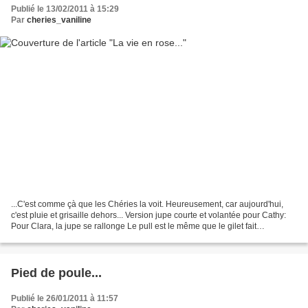
Publié le 13/02/2011 à 15:29
Par
cheries_vaniline
...C'est comme çà que les Chéries la voit. Heureusement, car aujourd'hui,
c'est pluie et grisaille dehors... Version jupe courte et volantée pour Cathy:
Pour Clara, la jupe se rallonge Le pull est le même que le gilet fait
précédemment, mais mis devant...
Pied de poule...
Publié le 26/01/2011 à 11:57