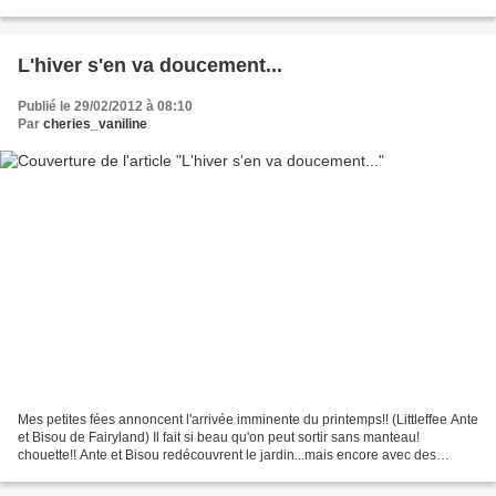
petite tenue toute rose,...
L'hiver s'en va doucement...
Publié le 29/02/2012 à 08:10
Par
cheries_vaniline
Mes petites fées annoncent l'arrivée imminente du printemps!! (Littleffee Ante
et Bisou de Fairyland) Il fait si beau qu'on peut sortir sans manteau!
chouette!! Ante et Bisou redécouvrent le jardin...mais encore avec des
tenues bien chaudes... Ante porte...