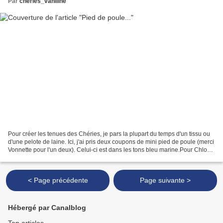
Par
cheries_vaniline
Pour créer les tenues des Chéries, je pars la plupart du temps d'un tissu ou
d'une pelote de laine. Ici, j'ai pris deux coupons de mini pied de poule (merci
Vonnette pour l'un deux). Celui-ci est dans les tons bleu marine.Pour Chloé,
c'est une robe taille...
< Page précédente
Page suivante >
Hébergé par Canalblog