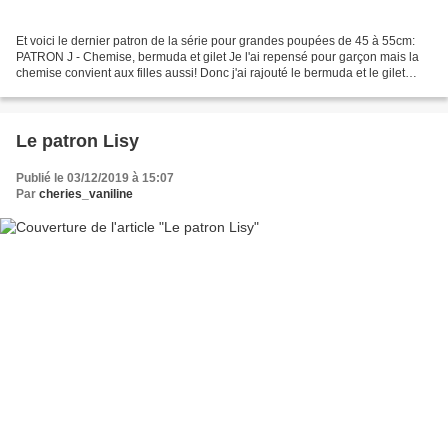
Et voici le dernier patron de la série pour grandes poupées de 45 à 55cm:
PATRON J - Chemise, bermuda et gilet Je l'ai repensé pour garçon mais la
chemise convient aux filles aussi! Donc j'ai rajouté le bermuda et le gilet
pour faire une tenue de fête...
Le patron Lisy
Publié le 03/12/2019 à 15:07
Par
cheries_vaniline