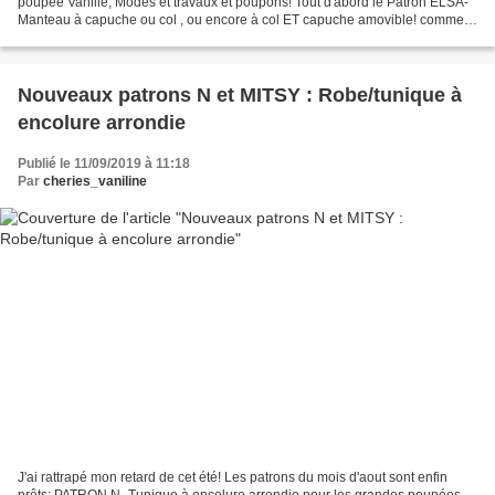
poupée Vanille, Modes et travaux et poupons! Tout d'abord le Patron ELSA-
Manteau à capuche ou col , ou encore à col ET capuche amovible! comme
on veut! Chapeau: patron Lisy Et avec...
Nouveaux patrons N et MITSY : Robe/tunique à
encolure arrondie
Publié le 11/09/2019 à 11:18
Par
cheries_vaniline
J'ai rattrapé mon retard de cet été! Les patrons du mois d'aout sont enfin
prêts: PATRON N- Tunique à encolure arrondie pour les grandes poupées