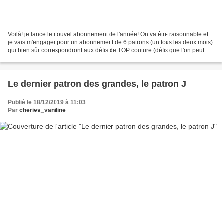
Voilà! je lance le nouvel abonnement de l'année! On va être raisonnable et
je vais m'engager pour un abonnement de 6 patrons (un tous les deux mois)
qui bien sûr correspondront aux défis de TOP couture (défis que l'on peut
faire sans s'abonner aux patrons!)...
Le dernier patron des grandes, le patron J
Publié le 18/12/2019 à 11:03
Par
cheries_vaniline