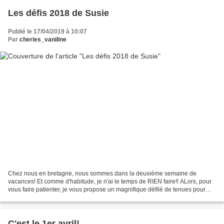
Les défis 2018 de Susie
Publié le 17/04/2019 à 10:07
Par
cheries_vaniline
Chez nous en bretagne, nous sommes dans la deuxième semaine de
vacances! Et comme d'habitude, je n'ai le temps de RIEN faire!! ALors, pour
vous faire patienter, je vous propose un magnifique défilé de tenues pour
Little Darlings et Boneka de Dianna Effner....
C'est le 1er avril!