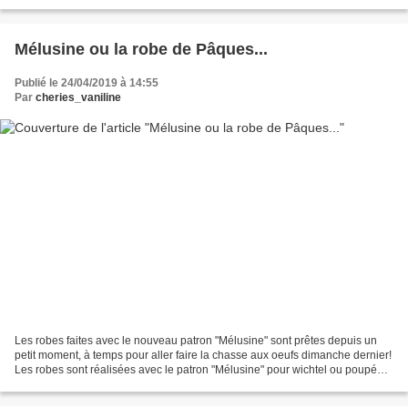
(patron D) Et pour Vaïana,...
Mélusine ou la robe de Pâques...
Publié le 24/04/2019 à 14:55
Par
cheries_vaniline
Les robes faites avec le nouveau patron "Mélusine" sont prêtes depuis un
petit moment, à temps pour aller faire la chasse aux oeufs dimanche dernier!
Les robes sont réalisées avec le patron "Mélusine" pour wichtel ou poupée
Corolle Vanille Taille "Vanille"...