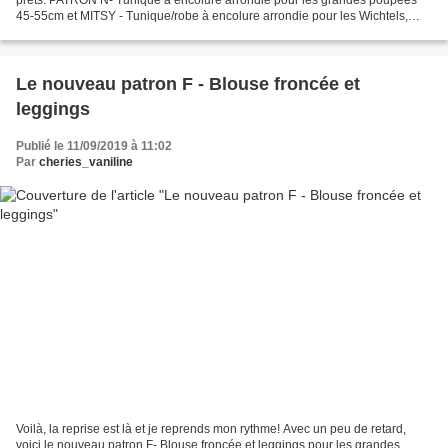
45-55cm et MITSY - Tunique/robe à encolure arrondie pour les Wichtels,
Bibichou, Vanille de Corolle et mêmes...
Le nouveau patron F - Blouse froncée et
leggings
Publié le 11/09/2019 à 11:02
Par
cheries_vaniline
Voilà, la reprise est là et je reprends mon rythme! Avec un peu de retard,
voici le nouveau patron F- Blouse froncée et leggings pour les grandes