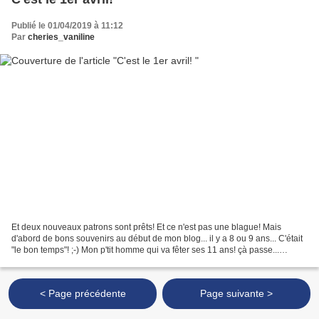
Publié le 01/04/2019 à 11:12
Par
cheries_vaniline
Et deux nouveaux patrons sont prêts! Et ce n'est pas une blague! Mais
d'abord de bons souvenirs au début de mon blog... il y a 8 ou 9 ans... C'était
"le bon temps"! ;-) Mon p'tit homme qui va fêter ses 11 ans! çà passe...
Passons aux choses sérieuses!...
< Page précédente
Page suivante >