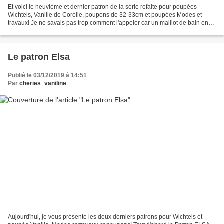
Et voici le neuvième et dernier patron de la série refaite pour poupées
Wichtels, Vanille de Corolle, poupons de 32-33cm et poupées Modes et
travaux! Je ne savais pas trop comment l'appeler car un maillot de bain en
décembre!! BRR!! mais peut-êtreque...
Le patron Elsa
Publié le 03/12/2019 à 14:51
Par
cheries_vaniline
Aujourd'hui, je vous présente les deux derniers patrons pour Wichtels et