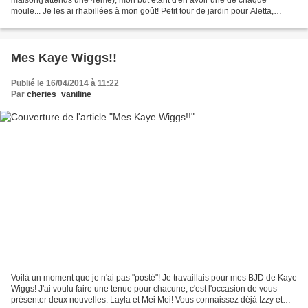
moule... Je les ai rhabillées à mon goût! Petit tour de jardin pour Aletta,
Flore(Evita) et Sophie... Sophie, qui...
Mes Kaye Wiggs!!
Publié le 16/04/2014 à 11:22
Par
cheries_vaniline
Voilà un moment que je n'ai pas "posté"! Je travaillais pour mes BJD de Kaye
Wiggs! J'ai voulu faire une tenue pour chacune, c'est l'occasion de vous
présenter deux nouvelles: Layla et Mei Mei! Vous connaissez déjà Izzy et