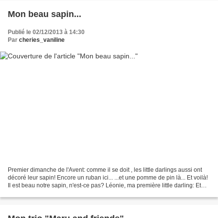
Mon beau sapin...
Publié le 02/12/2013 à 14:30
Par
cheries_vaniline
Premier dimanche de l'Avent: comme il se doit , les little darlings aussi ont
décoré leur sapin! Encore un ruban ici... ...et une pomme de pin là... Et voilà!
Il est beau notre sapin, n'est-ce pas? Léonie, ma première little darling: Et
Jade, la dernière...