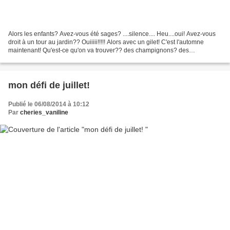
Alors les enfants? Avez-vous été sages? ....silence.... Heu....oui! Avez-vous
droit à un tour au jardin?? Ouiiiii!!!!! Alors avec un gilet! C'est l'automne
maintenant! Qu'est-ce qu'on va trouver?? des champignons? des
chataîgnes? des noix?? C'est plus...
mon défi de juillet!
Publié le 06/08/2014 à 10:12
Par
cheries_vaniline