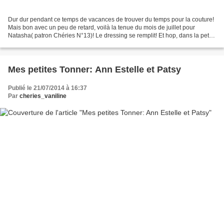
Dur dur pendant ce temps de vacances de trouver du temps pour la couture!
Mais bon avec un peu de retard, voilà la tenue du mois de juillet pour
Natasha( patron Chéries N°13)! Le dressing se remplit! Et hop, dans la petite
valise(offerte par Aurore au...
Mes petites Tonner: Ann Estelle et Patsy
Publié le 21/07/2014 à 16:37
Par
cheries_vaniline