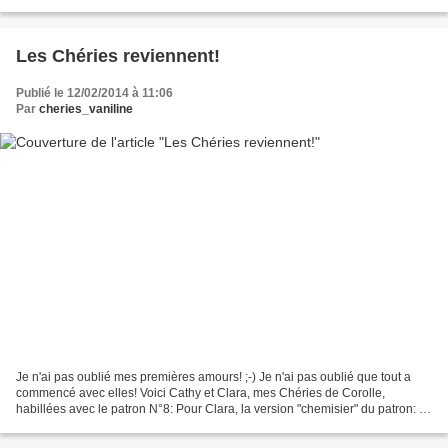
Nelly....mais leur "look" a...
Les Chéries reviennent!
Publié le 12/02/2014 à 11:06
Par
cheries_vaniline
Je n'ai pas oublié mes premières amours! ;-) Je n'ai pas oublié que tout a
commencé avec elles! Voici Cathy et Clara, mes Chéries de Corolle,
habillées avec le patron N°8: Pour Clara, la version "chemisier" du patron: Et
pour Cathy, la version robe: Tissus...