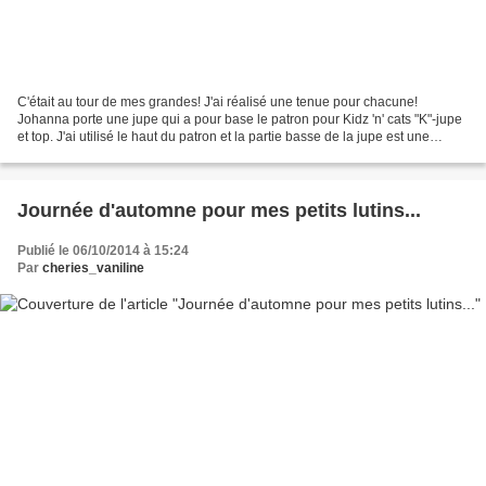
C'était au tour de mes grandes! J'ai réalisé une tenue pour chacune!
Johanna porte une jupe qui a pour base le patron pour Kidz 'n' cats "K"-jupe
et top. J'ai utilisé le haut du patron et la partie basse de la jupe est une
bande de 9x65cm. Le legging...
Journée d'automne pour mes petits lutins...
Publié le 06/10/2014 à 15:24
Par
cheries_vaniline