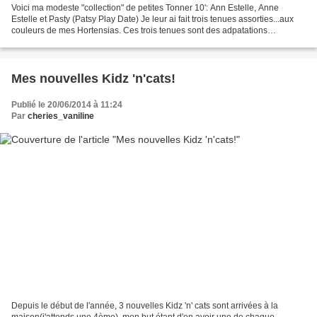
Voici ma modeste "collection" de petites Tonner 10': Ann Estelle, Anne
Estelle et Pasty (Patsy Play Date) Je leur ai fait trois tenues assorties...aux
couleurs de mes Hortensias. Ces trois tenues sont des adpatations
personnelles de mes 3 patrons faits...
Mes nouvelles Kidz 'n'cats!
Publié le 20/06/2014 à 11:24
Par
cheries_vaniline
Depuis le début de l'année, 3 nouvelles Kidz 'n' cats sont arrivées à la
maison(j'attends une 4ème), mon but étant d'en avoir une de chaque