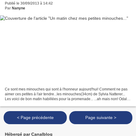
Publié le 30/09/2013 à 14:42
Par
Nanyne
Ce sont mes minouches qui sont à l'honneur aujourd'hui! Comment ne pas
aimer ces petites à l'air tendre...les minouches(34cm) de Sylvia Natterer...
Les voici de bon matin habillées pour la promenade... ...ah mais non! Odalys
est encore en pyjama! Qui...
< Page précédente
Page suivante >
Hébergé par Canalblog