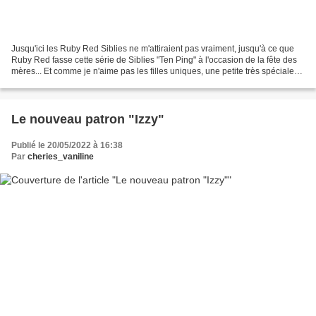
Jusqu'ici les Ruby Red Siblies ne m'attiraient pas vraiment, jusqu'à ce que
Ruby Red fasse cette série de Siblies "Ten Ping" à l'occasion de la fête des
mères... Et comme je n'aime pas les filles uniques, une petite très spéciale
est venue rejoinde Ten...
Le nouveau patron "Izzy"
Publié le 20/05/2022 à 16:38
Par
cheries_vaniline