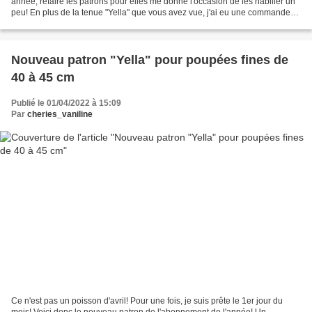
année, refaire les patrons pour elles me donne l'occasion de les habiller un
peu! En plus de la tenue "Yella" que vous avez vue, j'ai eu une commande
pour une tenue salopette... Voici...
Nouveau patron "Yella" pour poupées fines de
40 à 45 cm
Publié le 01/04/2022 à 15:09
Par
cheries_vaniline
Ce n'est pas un poisson d'avril! Pour une fois, je suis prête le 1er jour du
mois! Voici donc le nouveau patron de l'abonnement de l'année! Un