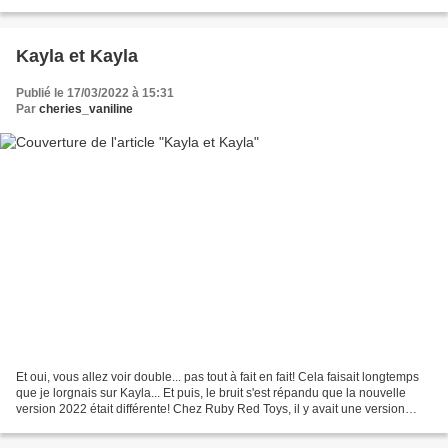
N°13 agrandi à 120% Pyjama: patron...
Kayla et Kayla
Publié le 17/03/2022 à 15:31
Par
cheries_vaniline
Et oui, vous allez voir double... pas tout à fait en fait! Cela faisait longtemps
que je lorgnais sur Kayla... Et puis, le bruit s'est répandu que la nouvelle
version 2022 était différente! Chez Ruby Red Toys, il y avait une version
limitée "by the sea"...