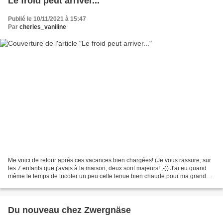
Le froid peut arriver...
Publié le 10/11/2021 à 15:47
Par
cheries_vaniline
Me voici de retour après ces vacances bien chargées! (Je vous rassure, sur
les 7 enfants que j'avais à la maison, deux sont majeurs! ;-)) J'ai eu quand
même le temps de tricoter un peu cette tenue bien chaude pour ma grande
Adèle (My Meadow LL Ardyn)...
Du nouveau chez Zwergnäse