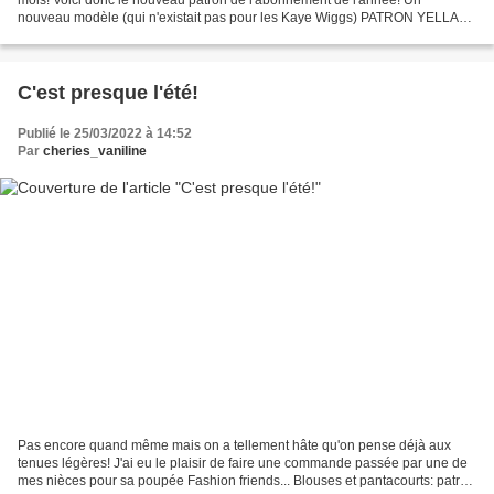
nouveau modèle (qui n'existait pas pour les Kaye Wiggs) PATRON YELLA
Top croisé et pantalon large Le patron...
C'est presque l'été!
Publié le 25/03/2022 à 14:52
Par
cheries_vaniline
Pas encore quand même mais on a tellement hâte qu'on pense déjà aux
tenues légères! J'ai eu le plaisir de faire une commande passée par une de
mes nièces pour sa poupée Fashion friends... Blouses et pantacourts: patron