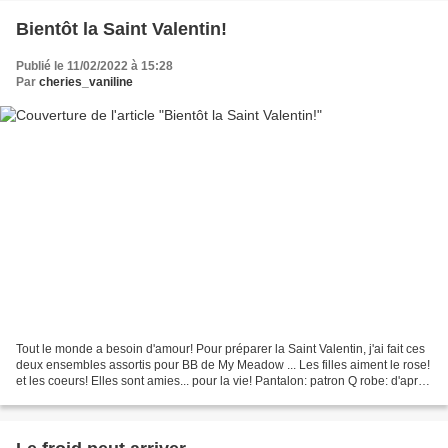
Bientôt la Saint Valentin!
Publié le 11/02/2022 à 15:28
Par
cheries_vaniline
Tout le monde a besoin d'amour! Pour préparer la Saint Valentin, j'ai fait ces
deux ensembles assortis pour BB de My Meadow ... Les filles aiment le rose!
et les coeurs! Elles sont amies... pour la vie! Pantalon: patron Q robe: d'après
le patron L T-shirt:...