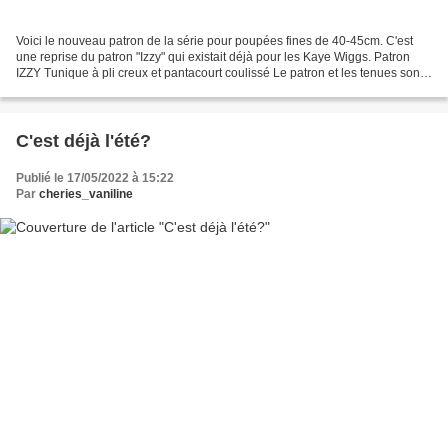
Voici le nouveau patron de la série pour poupées fines de 40-45cm. C'est
une reprise du patron "Izzy" qui existait déjà pour les Kaye Wiggs. Patron
IZZY Tunique à pli creux et pantacourt coulissé Le patron et les tenues sont
en vente dans ma boutique....
C'est déjà l'été?
Publié le 17/05/2022 à 15:22
Par
cheries_vaniline