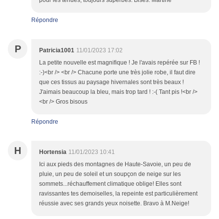
pour les tenues, toujours superbes. Bises. Martine
Répondre
P
Patricia1001
11/01/2023 17:02
La petite nouvelle est magnifique ! Je l'avais repérée sur FB !
:-)<br /> <br /> Chacune porte une très jolie robe, il faut dire
que ces tissus au paysage hivernales sont très beaux !
J'aimais beaucoup la bleu, mais trop tard ! :-( Tant pis !<br />
<br /> Gros bisous
Répondre
H
Hortensia
11/01/2023 10:41
Ici aux pieds des montagnes de Haute-Savoie, un peu de
pluie, un peu de soleil et un soupçon de neige sur les
sommets...réchauffement climatique oblige! Elles sont
ravissantes tes demoiselles, la repeinte est particulièrement
réussie avec ses grands yeux noisette. Bravo à M.Neige!