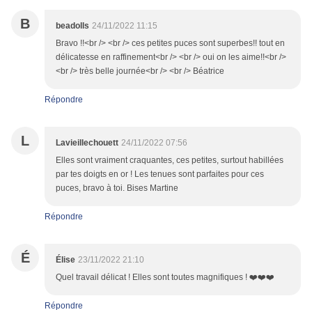
B
beadolls
24/11/2022 11:15
Bravo !!<br /> <br /> ces petites puces sont superbes!! tout en
délicatesse en raffinement<br /> <br /> oui on les aime!!<br />
<br /> très belle journée<br /> <br /> Béatrice
Répondre
L
Lavieillechouett
24/11/2022 07:56
Elles sont vraiment craquantes, ces petites, surtout habillées
par tes doigts en or ! Les tenues sont parfaites pour ces
puces, bravo à toi. Bises Martine
Répondre
É
Élise
23/11/2022 21:10
Quel travail délicat ! Elles sont toutes magnifiques ! ❤️❤️❤️
Répondre