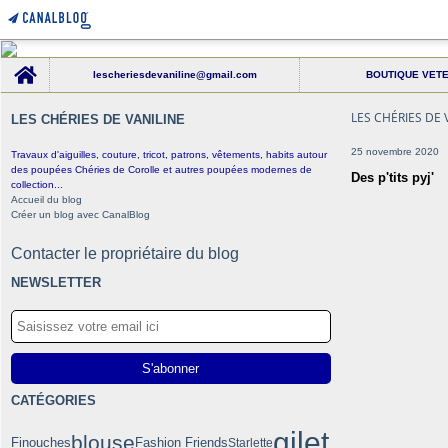
Home
lescheriesdevaniline@gmail.com
BOUTIQUE VET
LES CHÉRIES DE 
LES CHÉRIES DE VANILINE
25 novembre 2020
Travaux d'aiguilles, couture, tricot, patrons, vêtements, habits autour
des poupées Chéries de Corolle et autres poupées modernes de
Des p'tits pyj'
collection...
Accueil du blog
Créer un blog avec CanalBlog
Contacter le propriétaire du blog
NEWSLETTER
CATÉGORIES
gilet
blouse
Finouches
Fashion Friends
Starlette