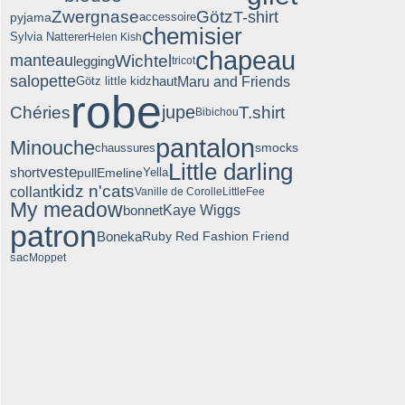
Zwergnase
Götz
T-shirt
pyjama
accessoire
chemisier
Sylvia Natterer
Helen Kish
chapeau
manteau
Wichtel
legging
tricot
salopette
Maru and Friends
Götz little kidz
haut
robe
jupe
T.shirt
Chéries
Bibichou
pantalon
Minouche
chaussures
smocks
Little darling
veste
short
pull
Emeline
Yella
kidz n'cats
collant
Vanille de Corolle
LittleFee
My meadow
bonnet
Kaye Wiggs
patron
Boneka
Ruby Red Fashion Friend
sac
Moppet