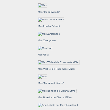
Mes "Meadowdolls"
Mes Lorella Falconi
Mes Zwergnase
Mes Götz
Mes Wichtel de Rosemarie Müller
Mes "Maru and friends"
Mes Boneka de Dianna Effner