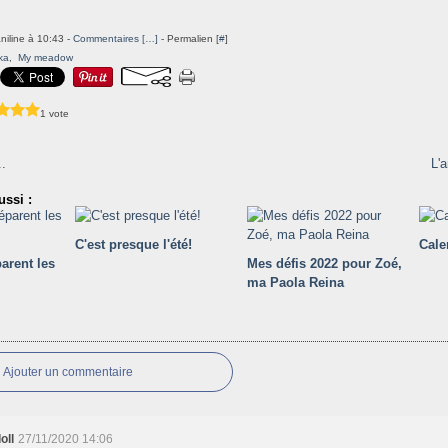
niline à 10:43 -
Commentaires [
…
]
- Permalien [
#
]
ka
,
My meadow
1 vote
.
L'
ssi :
C'est presque l'été!
Cale
arent les
Mes défis 2022 pour Zoé,
ma Paola Reina
Ajouter un commentaire
oll
27/11/2020 14:06