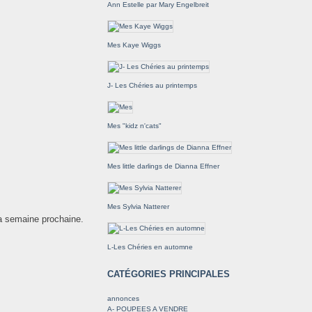
Ann Estelle par Mary Engelbreit
Mes Kaye Wiggs
J- Les Chéries au printemps
Mes "kidz n'cats"
Mes little darlings de Dianna Effner
Mes Sylvia Natterer
la semaine prochaine.
L-Les Chéries en automne
CATÉGORIES PRINCIPALES
annonces
A- POUPEES A VENDRE