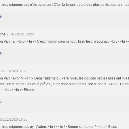
nt trop mignons ces p'tits pyjamas ! C'est la tenue idéale des plus petits pour un mat
e
tine
26/11/2020 13:24
 Vanina !!<br /> <br /> C'est mignon comme tout, tissu festif à souhait .<br /> <br /
e
26/11/2020 07:28
 Vanina<br /> <br /> Dans l'attente du Père Noël, tes douces petites miss ont mis leu
s. <br /> <br /> Les voilà prêtes , elles sont craquantes. <br /> <br /> BRAVO ! !!!<b
e. <br /> <br /> Bisous
e
25/11/2020 19:35
nt trop mignons ces pyj’ j’adore <br /> <br /> Bonne soirée<br /> <br /> Bises