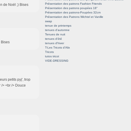
Présentation des patrons Fashion Friends
in de Noël ;) Bises
Présentation des patrons poupées 18"
Présentation des patrons-Poupées 32cm
Présentation des Patrons Wichtel et Vanille
swap
tenue de printemps
tenues d'automne
Tenues de nuit
tenues d'été
> Bises
tenues d'hiver
T-Les Tricots d'Alix
Tricots
tutos tricot
VIDE-DRESSING
rs petits pyj', trop
r /> <br /> Douce