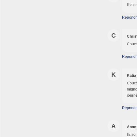
Ils so
Répondr
C
Chris
Coucou
Répondr
K
Katia
Coucou
mignon
journé
Répondr
A
Anne
Ils so