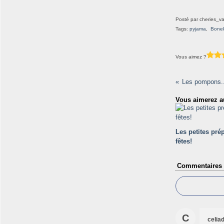
Posté par cheries_va
Tags:
pyjama
,
Bone
Vous aimez ?
Les pompons..
Vous aimerez au
Les petites prép
fêtes!
Commentaires
C
celiad