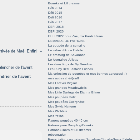
Boneka et Li'l dreamer
Défi 2014
Défi 2015
Défi 2016
Défi 2017
DEFI 2018
DEFI 2020
DEFI 2022 pour Zoé, ma Paola Reina
DEMANDE DE PATRONS
La poupée de la semaine
La valise d'Anne Estelle...
arrivée de Maé! Enfin!
Le dressing de Savannah
Le journal de Juliette
Les dumplings de My Meadow
Les Ruby Red Fashion Friends
Ma collection de poupées et mes bonnes adresses! ;-)
ndrier de l'avent
mes autres chéri(e)s!!
Mes Forever Virginia
Mes grandes Meadowdolls
Mes Little Darlings de Dianna Effner
Mes poupées Götz
Mes poupées Zwergnäse
Mes Sylvia Natterer
Mes Wichtels
Mes Yellas
Patrons poupées 40-45 cm
Patrons pour Dumpling/Boneka
Patrons Siblies et Li'l dreamer
présentation
Présentation des patrons Dumplings/Boneka/Anne Estelle