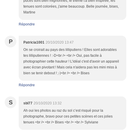
puces sont bien mignonnes, le thème t'a bien inspirée, les
tenues sont colorées, j'aime beaucoup. Belle journée, bises,
Martine
Répondre
P
Patricia1001
20/10/2020 13:47
On se croirait au pays des lilliputiens ! Elles sont adorables
tes lilliputiennes ! :-D<br /> <br /> Oui, pas facile à
photographier cette hauteur ! L'idéal c'est d'avoir un appareil
avec écran pivotant ! Mais cela n'aidera pas les mini miss à
bien se tenir debout ! ;-)<br /> <br /> Bises
Répondre
S
sbl77
20/10/2020 13:32
Ah oui les photos au raz du sol c’est risqué pour la
photographe, bravo pour ces petites scènes et ces jolies
tenues <br /> <br /> Bises <br /> <br /> Sylviane