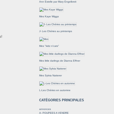
Ann Estelle par Mary Engelbreit
Mes Kaye Wiggs
J- Les Chéries au printemps
s!
Mes "kidz n'cats"
Mes little darlings de Dianna Effner
Mes Sylvia Natterer
L-Les Chéries en automne
CATÉGORIES PRINCIPALES
annonces
A- POUPEES A VENDRE