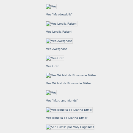
Mes "Meadowdolls"
Mes Lorella Falconi
Mes Zwergnase
Mes Götz
Mes Wichtel de Rosemarie Müller
Mes "Maru and friends"
Mes Boneka de Dianna Effner