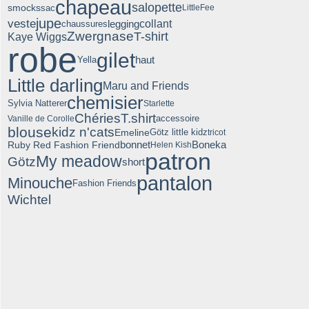
chapeau
salopette
smocks
sac
LittleFee
jupe
veste
legging
collant
chaussures
Zwergnase
T-shirt
Kaye Wiggs
robe
gilet
haut
Yella
Little darling
Maru and Friends
chemisier
Sylvia Natterer
Starlette
T.shirt
Chéries
accessoire
Vanille de Corolle
blouse
kidz n'cats
Emeline
Götz little kidz
tricot
bonnet
Boneka
Ruby Red Fashion Friend
Helen Kish
patron
My meadow
Götz
short
pantalon
Minouche
Fashion Friends
Wichtel