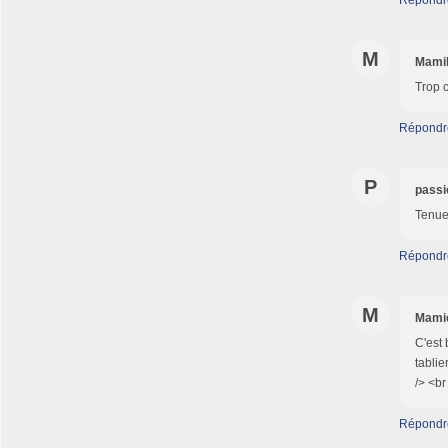
Répondr
M
Mami
Trop c
Répondr
P
passi
Tenues
Répondr
M
Mamie
C'est 
tablie
/> <br
Répondr