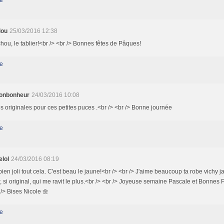
e
lou
25/03/2016 12:38
hou, le tablier!<br /> <br /> Bonnes fêtes de Pâques!
e
onbonheur
24/03/2016 10:08
 originales pour ces petites puces .<br /> <br /> Bonne journée
e
lol
24/03/2016 08:19
bien joli tout cela. C'est beau le jaune!<br /> <br /> J'aime beaucoup ta robe vichy j
r, si original, qui me ravit le plus.<br /> <br /> Joyeuse semaine Pascale et Bonnes
 /> Bises Nicole 🌼
e