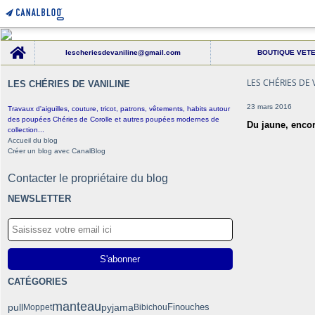
Home
lescheriesdevaniline@gmail.com
BOUTIQUE VET
LES CHÉRIES DE 
LES CHÉRIES DE VANILINE
23 mars 2016
Travaux d'aiguilles, couture, tricot, patrons, vêtements, habits autour
des poupées Chéries de Corolle et autres poupées modernes de
Du jaune, encor
collection...
Accueil du blog
Créer un blog avec CanalBlog
Contacter le propriétaire du blog
NEWSLETTER
CATÉGORIES
manteau
pull
pyjama
Finouches
Moppet
Bibichou