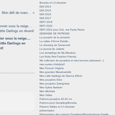
Boneka et Li'l dreamer
Défi 2014
Défi 2015
Mon défi de mars...
Défi 2016
Défi 2017
DEFI 2018
DEFI 2020
DEFI 2022 pour Zoé, ma Paola Reina
DEMANDE DE PATRONS
La poupée de la semaine
ier sous la neige....
La valise d'Anne Estelle...
Little Darlings en
Le dressing de Savannah
nt!
Le journal de Juliette
Les dumplings de My Meadow
Les Ruby Red Fashion Friends
Ma collection de poupées et mes bonnes adresses! ;-)
mes autres chéri(e)s!!
Mes Forever Virginia
Mes grandes Meadowdolls
Mes Little Darlings de Dianna Effner
Mes poupées Götz
Mes poupées Zwergnäse
Mes Sylvia Natterer
Mes Wichtels
Mes Yellas
Patrons poupées 40-45 cm
Patrons pour Dumpling/Boneka
Patrons Siblies et Li'l dreamer
présentation
Présentation des patrons Dumplings/Boneka/Anne Estelle