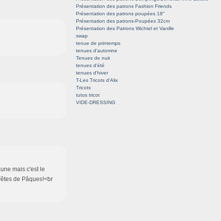
Présentation des patrons Fashion Friends
Présentation des patrons poupées 18"
Présentation des patrons-Poupées 32cm
Présentation des Patrons Wichtel et Vanille
swap
tenue de printemps
tenues d'automne
Tenues de nuit
tenues d'été
tenues d'hiver
T-Les Tricots d'Alix
Tricots
tutos tricot
VIDE-DRESSING
aune mais c'est le
 Fêtes de Pâques!<br