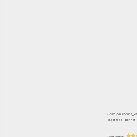
Posté par cheries_va
Tags:
robe
,
bonnet
Vous aimez ?