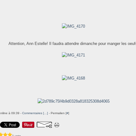
Attention, Ann Estelle! Il faudra attendre dimanche pour manger les oeuf
niline à 09:39 -
Commentaires [
…
]
- Permalien [
#
]
1 vote