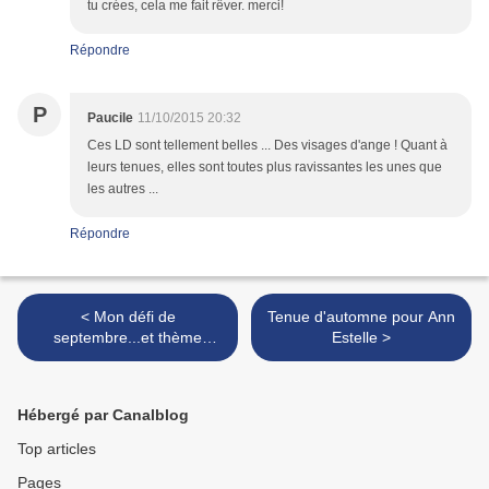
tu crées, cela me fait rêver. merci!
Répondre
P
Paucile
11/10/2015 20:32
Ces LD sont tellement belles ... Des visages d'ange ! Quant à
leurs tenues, elles sont toutes plus ravissantes les unes que
les autres ...
Répondre
< Mon défi de
Tenue d'automne pour Ann
septembre...et thème
Estelle >
d'octobre...
Hébergé par Canalblog
Top articles
Pages