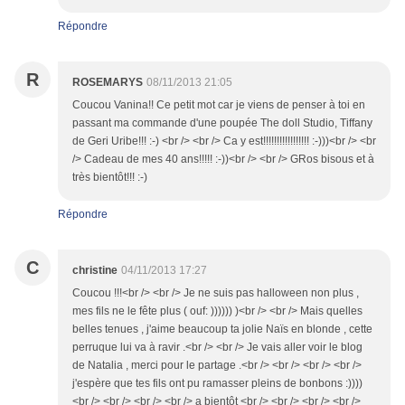
Répondre
R
ROSEMARYS
08/11/2013 21:05
Coucou Vanina!! Ce petit mot car je viens de penser à toi en
passant ma commande d'une poupée The doll Studio, Tiffany
de Geri Uribe!!! :-) <br /> <br /> Ca y est!!!!!!!!!!!!!!!!! :-)))<br /> <br
/> Cadeau de mes 40 ans!!!!! :-))<br /> <br /> GRos bisous et à
très bientôt!!! :-)
Répondre
C
christine
04/11/2013 17:27
Coucou !!!<br /> <br /> Je ne suis pas halloween non plus ,
mes fils ne le fête plus ( ouf: )))))) )<br /> <br /> Mais quelles
belles tenues , j'aime beaucoup ta jolie Naïs en blonde , cette
perruque lui va à ravir .<br /> <br /> Je vais aller voir le blog
de Natalia , merci pour le partage .<br /> <br /> <br /> <br />
j'espère que tes fils ont pu ramasser pleins de bonbons :))))
<br /> <br /> <br /> <br /> a bientôt <br /> <br /> <br /> <br />