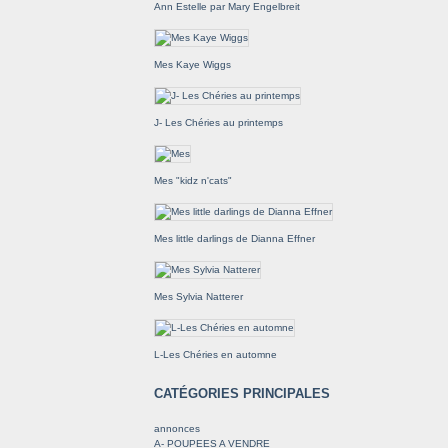
Ann Estelle par Mary Engelbreit
Mes Kaye Wiggs
J- Les Chéries au printemps
Mes "kidz n'cats"
Mes little darlings de Dianna Effner
Mes Sylvia Natterer
L-Les Chéries en automne
CATÉGORIES PRINCIPALES
annonces
A- POUPEES A VENDRE