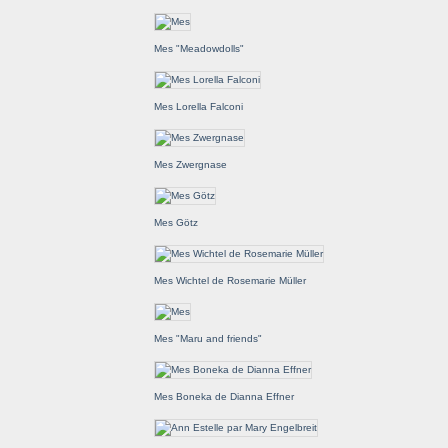
Mes "Meadowdolls"
Mes Lorella Falconi
Mes Zwergnase
Mes Götz
Mes Wichtel de Rosemarie Müller
Mes "Maru and friends"
Mes Boneka de Dianna Effner