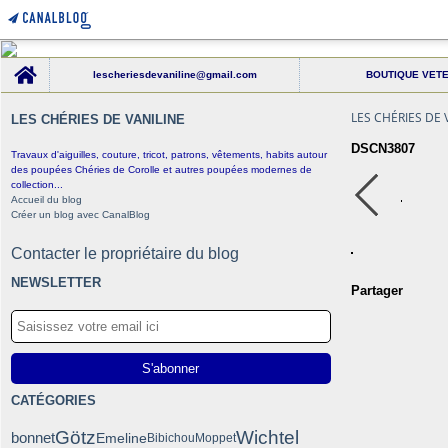
Home
lescheriesdevaniline@gmail.com
BOUTIQUE VET
LES CHÉRIES DE 
LES CHÉRIES DE VANILINE
DSCN3807
Travaux d'aiguilles, couture, tricot, patrons, vêtements, habits autour
des poupées Chéries de Corolle et autres poupées modernes de
collection...
Accueil du blog
Créer un blog avec CanalBlog
Contacter le propriétaire du blog
NEWSLETTER
Partager
CATÉGORIES
Götz
Wichtel
bonnet
Emeline
Bibichou
Moppet