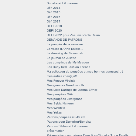
Boneka et Li'l dreamer
Défi 2014
Défi 2015
Défi 2016
Défi 2017
DEFI 2018
DEFI 2020
DEFI 2022 pour Zoé, ma Paola Reina
DEMANDE DE PATRONS
La poupée de la semaine
La valise d'Anne Estelle...
Le dressing de Savannah
Le journal de Juliette
Les dumplings de My Meadow
Les Ruby Red Fashion Friends
Ma collection de poupées et mes bonnes adresses! ;-)
mes autres chéri(e)s!!
Mes Forever Virginia
Mes grandes Meadowdolls
Mes Little Darlings de Dianna Effner
Mes poupées Götz
Mes poupées Zwergnäse
Mes Sylvia Natterer
Mes Wichtels
Mes Yellas
Patrons poupées 40-45 cm
Patrons pour Dumpling/Boneka
Patrons Siblies et Li'l dreamer
présentation
Présentation des patrons Dumplings/Boneka/Anne Estelle