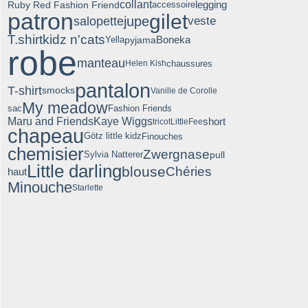
collant
legging
Ruby Red Fashion Friend
accessoire
patron
gilet
jupe
salopette
veste
T.shirt
kidz n'cats
Boneka
pyjama
Yella
robe
manteau
chaussures
Helen Kish
pantalon
T-shirt
smocks
Vanille de Corolle
My meadow
sac
Fashion Friends
Maru and Friends
Kaye Wiggs
short
tricot
LittleFee
chapeau
Götz little kidz
Finouches
chemisier
Zwergnase
pull
Sylvia Natterer
Little darling
blouse
Chéries
haut
Minouche
Starlette