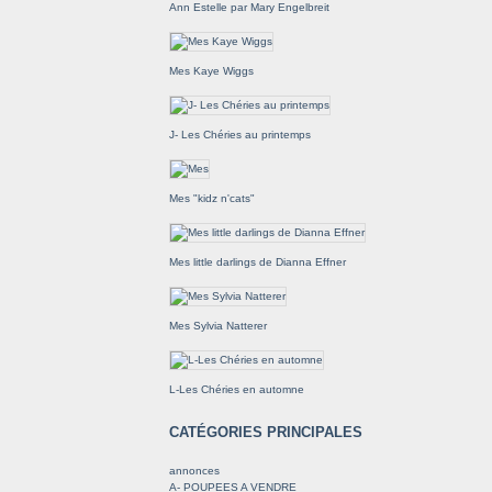
Ann Estelle par Mary Engelbreit
Mes Kaye Wiggs
J- Les Chéries au printemps
Mes "kidz n'cats"
Mes little darlings de Dianna Effner
Mes Sylvia Natterer
L-Les Chéries en automne
CATÉGORIES PRINCIPALES
annonces
A- POUPEES A VENDRE