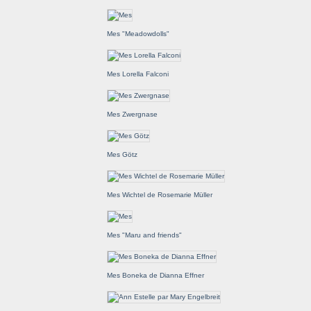
Mes "Meadowdolls"
Mes Lorella Falconi
Mes Zwergnase
Mes Götz
Mes Wichtel de Rosemarie Müller
Mes "Maru and friends"
Mes Boneka de Dianna Effner