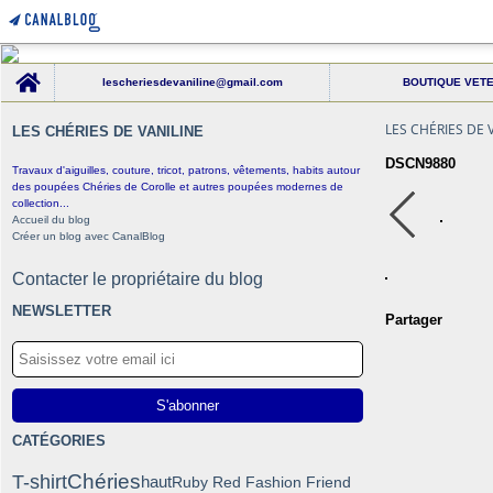
Home
lescheriesdevaniline@gmail.com
BOUTIQUE VET
LES CHÉRIES DE 
LES CHÉRIES DE VANILINE
DSCN9880
Travaux d'aiguilles, couture, tricot, patrons, vêtements, habits autour
des poupées Chéries de Corolle et autres poupées modernes de
collection...
Accueil du blog
Créer un blog avec CanalBlog
Contacter le propriétaire du blog
NEWSLETTER
Partager
CATÉGORIES
Chéries
T-shirt
haut
Ruby Red Fashion Friend