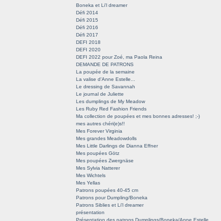
Boneka et Li'l dreamer
Défi 2014
Défi 2015
Défi 2016
Défi 2017
DEFI 2018
DEFI 2020
DEFI 2022 pour Zoé, ma Paola Reina
DEMANDE DE PATRONS
La poupée de la semaine
La valise d'Anne Estelle...
Le dressing de Savannah
Le journal de Juliette
Les dumplings de My Meadow
Les Ruby Red Fashion Friends
Ma collection de poupées et mes bonnes adresses! ;-)
mes autres chéri(e)s!!
Mes Forever Virginia
Mes grandes Meadowdolls
Mes Little Darlings de Dianna Effner
Mes poupées Götz
Mes poupées Zwergnäse
Mes Sylvia Natterer
Mes Wichtels
Mes Yellas
Patrons poupées 40-45 cm
Patrons pour Dumpling/Boneka
Patrons Siblies et Li'l dreamer
présentation
Présentation des patrons Dumplings/Boneka/Anne Estelle