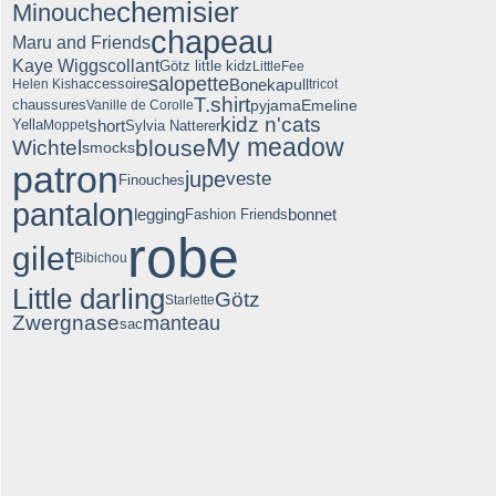
chemisier
Minouche
chapeau
Maru and Friends
Kaye Wiggs
collant
Götz little kidz
LittleFee
salopette
Boneka
accessoire
pull
Helen Kish
tricot
T.shirt
pyjama
Emeline
chaussures
Vanille de Corolle
kidz n'cats
short
Sylvia Natterer
Yella
Moppet
My meadow
blouse
Wichtel
smocks
patron
jupe
veste
Finouches
pantalon
legging
bonnet
Fashion Friends
robe
gilet
Bibichou
Little darling
Götz
Starlette
Zwergnase
manteau
sac