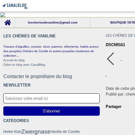
Home
lescheriesdevaniline@gmail.com
BOUTIQUE VET
LES CHÉRIES DE 
LES CHÉRIES DE VANILINE
DSCN9161
Travaux d'aiguilles, couture, tricot, patrons, vêtements, habits autour
des poupées Chéries de Corolle et autres poupées modernes de
collection...
Accueil du blog
Créer un blog avec CanalBlog
Contacter le propriétaire du blog
NEWSLETTER
Date de cette ph
Publié par: cheri
Partager
CATÉGORIES
Zwergnase
Helen Kish
Vanille de Corolle