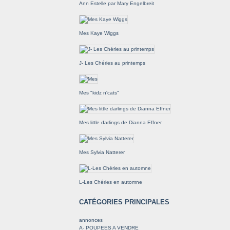
Ann Estelle par Mary Engelbreit
Mes Kaye Wiggs
J- Les Chéries au printemps
Mes "kidz n'cats"
Mes little darlings de Dianna Effner
Mes Sylvia Natterer
L-Les Chéries en automne
CATÉGORIES PRINCIPALES
annonces
A- POUPEES A VENDRE