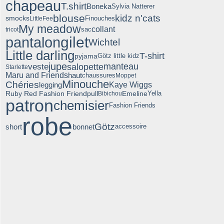
chapeau
T.shirt
Boneka
Sylvia Natterer
blouse
kidz n'cats
smocks
Finouches
LittleFee
My meadow
collant
sac
tricot
pantalon
gilet
Wichtel
Little darling
T-shirt
pyjama
Götz little kidz
jupe
manteau
veste
salopette
Starlette
Maru and Friends
haut
chaussures
Moppet
Minouche
Chéries
legging
Kaye Wiggs
Ruby Red Fashion Friend
pull
Emeline
Bibichou
Yella
patron
chemisier
Fashion Friends
robe
Götz
short
bonnet
accessoire