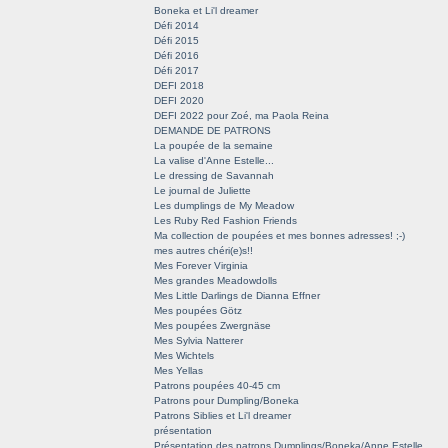
Boneka et Li'l dreamer
Défi 2014
Défi 2015
Défi 2016
Défi 2017
DEFI 2018
DEFI 2020
DEFI 2022 pour Zoé, ma Paola Reina
DEMANDE DE PATRONS
La poupée de la semaine
La valise d'Anne Estelle...
Le dressing de Savannah
Le journal de Juliette
Les dumplings de My Meadow
Les Ruby Red Fashion Friends
Ma collection de poupées et mes bonnes adresses! ;-)
mes autres chéri(e)s!!
Mes Forever Virginia
Mes grandes Meadowdolls
Mes Little Darlings de Dianna Effner
Mes poupées Götz
Mes poupées Zwergnäse
Mes Sylvia Natterer
Mes Wichtels
Mes Yellas
Patrons poupées 40-45 cm
Patrons pour Dumpling/Boneka
Patrons Siblies et Li'l dreamer
présentation
Présentation des patrons Dumplings/Boneka/Anne Estelle