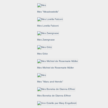
Mes "Meadowdolls"
Mes Lorella Falconi
Mes Zwergnase
Mes Götz
Mes Wichtel de Rosemarie Müller
Mes "Maru and friends"
Mes Boneka de Dianna Effner