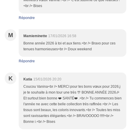
Meilleurs vœux Vanina !<br /> C'est sublime ce que réalises !
<br /> Bises
Répondre
M
Mamieminette
17/01/2026 16:58
Bonne année 2026 à toi et aux tiens.<br /> Bravo pour ces
tenues harmonieuses<br /> Doux weekend
Répondre
K
Katia
15/01/2026 20:20
Coucou Vanina<br /> MERCI pour tes bons vœux pour 2026,j
je te souhaite à mon tour une très 🎊 BONNE ANNÉE 2026🎉
Et surtout bien bonne ❤️ SANTÉ❤️ .<br /> Tu commences bien
l'année ne avec cette belle collection très raffinée.<br /> Les
tissus sont beaux, les coloris innovants.<br /> Toutes tes miss
sont ravissantes élégantes.<br /> BRAVOOOOO !!!!!<br />
Bonne i.<br /> Bises